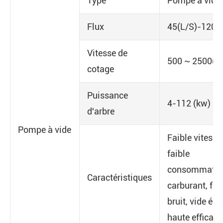
Type
Pompe à vide
Flux
45(L/S)-1200
Vitesse de
500 ~ 2500(r/
cotage
Puissance
4-112 (kw)
d'arbre
Pompe à vide
Faible vitesse
faible
consommatio
Caractéristiques
carburant, fai
bruit, vide éle
haute efficaci