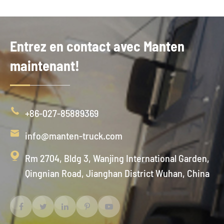
Entrez en contact avec Manten
maintenant!

+86-027-85889369

info@manten-truck.com

Rm 2704, Bldg 3, Wanjing International Garden,
Qingnian Road, Jianghan District Wuhan, China