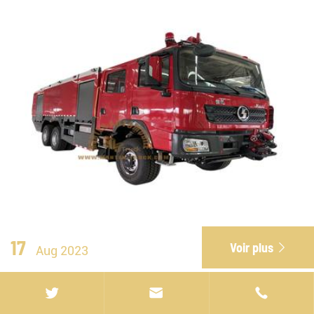
17
Voir plus

Aug 2023
Combien de types de camions de lutte contre


les incendies sont là?