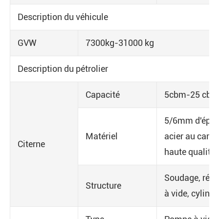
Description du véhicule
GVW
7300kg-31000 kg
Description du pétrolier
Capacité
5cbm-25 cbm
5/6mm d'épai
Matériel
acier au carb
Citerne
haute qualité
Soudage, rése
Structure
à vide, cylind