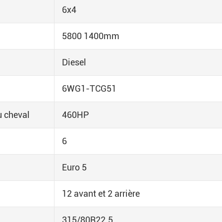
6x4
5800 1400mm
Diesel
6WG1-TCG51
 cheval
460HP
6
Euro 5
12 avant et 2 arrière
315/80R22.5