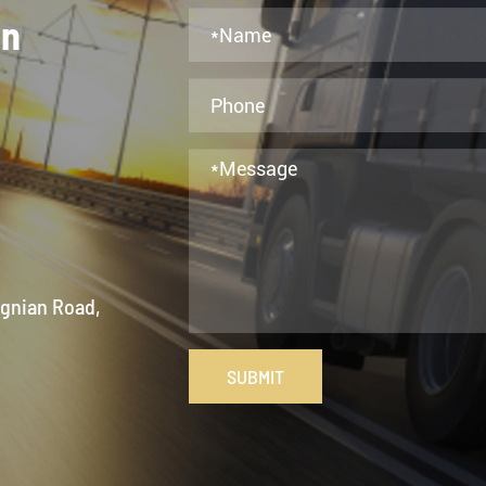
en
ngnian Road,
SUBMIT