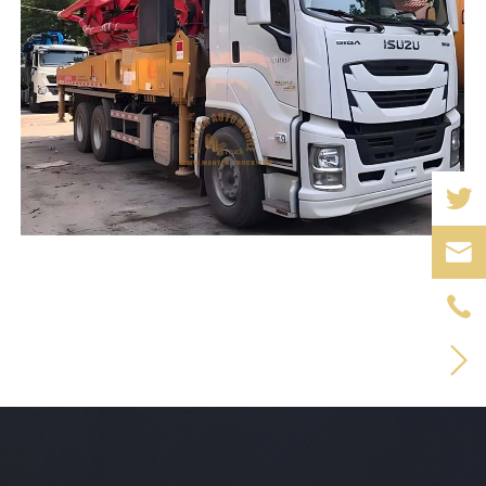


