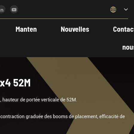

Manten
Nouvelles
Contac
nou
6x4 52M
hauteur de portée verticale de 52M.
 contraction graduée des booms de placement, efficacité de