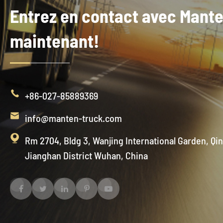
Entrez en contact avec Mant
maintenant!

+86-027-85889369

info@manten-truck.com

Rm 2704, Bldg 3, Wanjing International Garden, Qi
Jianghan District Wuhan, China