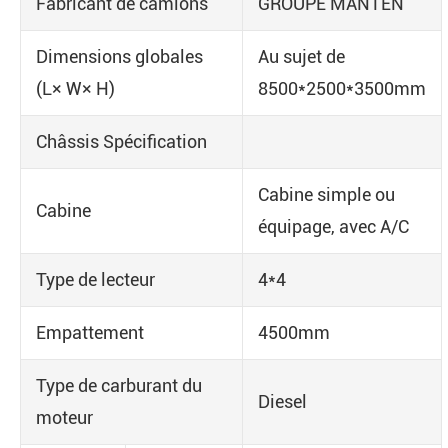
Fabricant de camions
GROUPE MANTEN
Dimensions globales
Au sujet de
(L× W× H)
8500*2500*3500mm
Châssis Spécification
Cabine simple ou
Cabine
équipage, avec A/C
Type de lecteur
4*4
Empattement
4500mm
Type de carburant du
Diesel
moteur