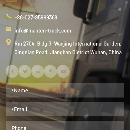

+86-027-85889369

info@manten-truck.com

Rm 2704, Bldg 3, Wanjing International Garden,
Qingnian Road, Jianghan District Wuhan, China