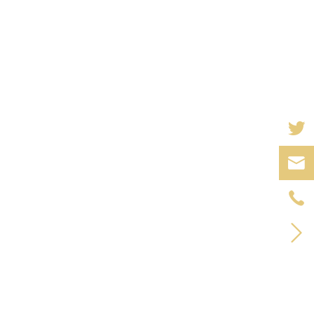


