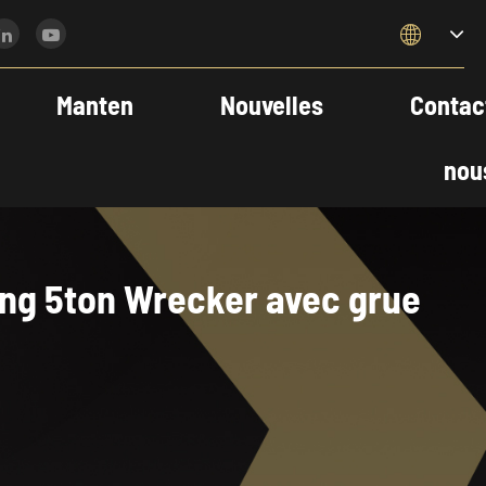

Manten
Nouvelles
Contac
nou
ng 5ton Wrecker avec grue