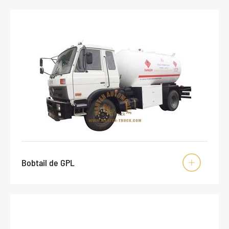
Bobtail de GPL
