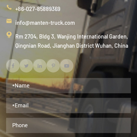

+86-027-85889369

info@manten-truck.com

Rm 2704, Bldg 3, Wanjing International Garden,
Qingnian Road, Jianghan District Wuhan, China