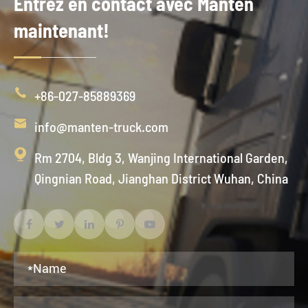
Entrez en contact avec Manten
maintenant!

+86-027-85889369

info@manten-truck.com

Rm 2704, Bldg 3, Wanjing International Garden,
Qingnian Road, Jianghan District Wuhan, China