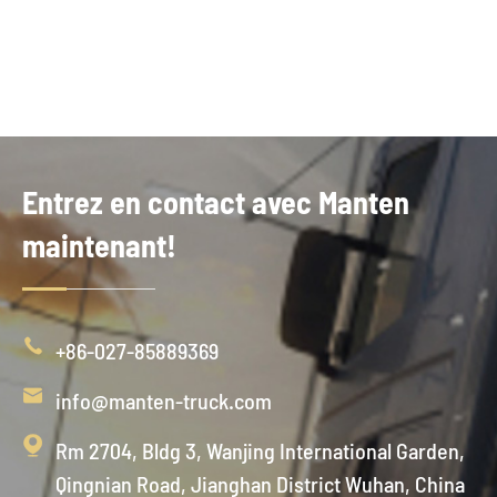
Entrez en contact avec Manten
maintenant!

+86-027-85889369

info@manten-truck.com

Rm 2704, Bldg 3, Wanjing International Garden,
Qingnian Road, Jianghan District Wuhan, China